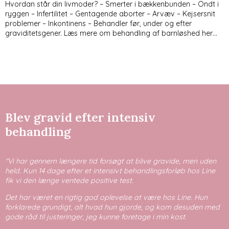
Hvordan står din livmoder? – Smerter i bækkenbunden – Ondt i
ryggen – Infertilitet – Gentagende aborter – Arvæv – Kejsersnit
problemer – Inkontinens – Behandler før, under og efter
graviditetsgener.
Læs mere om behandling af barnløshed her…
Blev gravid efter intensiv
behandling
"Vi har gennem længere tid forsøgt at blive gravide, men uden
held. Kun 14 dage efter et intensivt behandlingsforløb hos Line
fik vi den længe ventede positive test.
Det har været en rigtig god oplevelse at være hos Line. Hun
forklarede grundigt, alt hvad hun gjorde, og kom desuden med
gode råd til justeringer, jeg kunne foretage i min kost.