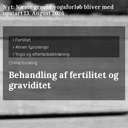
Nyt: Næste gravid yogaforløb bliver med
opstart 13. August 2026
›
Fertilitet
›
Almen fysioterapi
›
Yoga og efterfødselstræning
Online booking
Behandling af fertilitet og
graviditet