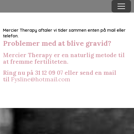
Menu
Mercier Therapy aftaler vi tider sammen enten på mail eller
telefon.
Problemer med at blive gravid?
Mercier Therapy er en naturlig metode til
at fremme fertiliteten.
Ring nu på 31 12 09 07 eller send en mail
til
Fysline@hotmail.com